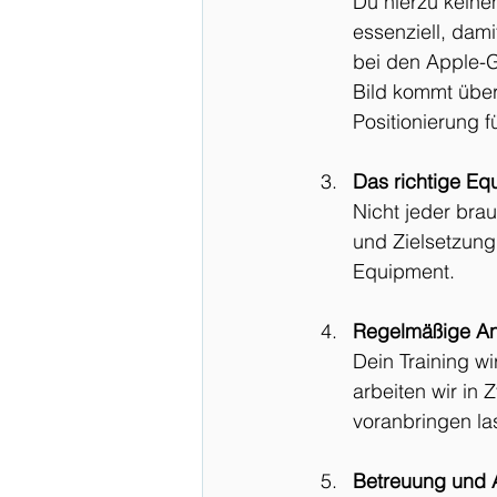
Du hierzu keine
essenziell, dam
bei den Apple-G
Bild kommt über
Positionierung f
Das richtige Eq
Nicht jeder brau
und Zielsetzung
Equipment. 
Regelmäßige A
Dein Training w
arbeiten wir in 
voranbringen la
Betreuung und 