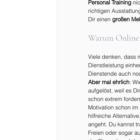
Personal Training
 ni
richtigen Ausstattun
Dir einen 
großen Me
Warum Online P
Viele denken, dass m
Dienstleistung einhe
Dienstende auch noc
Aber mal ehrlich
: Wi
aufgelöst, weil es Di
schon extrem fordern
Motivation schon im 
hilfreiche Alternative
angeht. Du kannst t
Freien oder sogar au