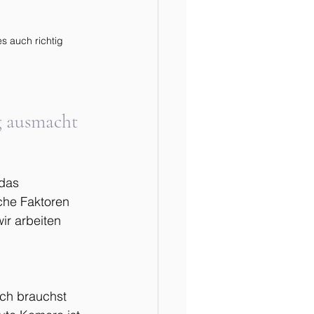
s auch richtig 
g ausmacht
das 
lche Faktoren 
r arbeiten 
ich brauchst 