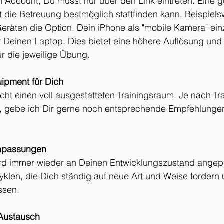
n Account, Du musst nur über den Link eintreten. Eine g
it die Betreuung bestmöglich stattfinden kann. Beispiels
eräten die Option, Dein iPhone als "mobile Kamera" ein
 Deinen Laptop. Dies bietet eine höhere Auflösung und f
ür die jeweilige Übung. 
uipment für Dich
cht einen voll ausgestatteten Trainingsraum. Je nach Tra
, gebe ich Dir gerne noch entsprechende Empfehlunge
npassungen
ird immer wieder an Deinen Entwicklungszustand angepa
Zyklen, die Dich ständig auf neue Art und Weise fordern 
ssen.
Austausch