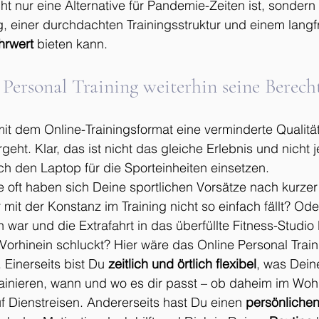
cht nur eine Alternative für Pandemie-Zeiten ist, sondern 
g, einer durchdachten Trainingsstruktur und einem langfr
hrwert
 bieten kann.
ersonal Training weiterhin seine Berech
it dem Online-Trainingsformat eine verminderte Qualität
rgeht. Klar, das ist nicht das gleiche Erlebnis und nicht
h den Laptop für die Sporteinheiten einsetzen. 
e oft haben sich Deine sportlichen Vorsätze nach kurzer Z
r mit der Konstanz im Training nicht so einfach fällt? Ode
 war und die Extrafahrt in das überfüllte Fitness-Studio
Vorhinein schluckt? Hier wäre das Online Personal Train
. Einerseits bist Du 
zeitlich und örtlich flexibel
, was Deine
rainieren, wann und wo es dir passt – ob daheim im Woh
f Dienstreisen. Andererseits hast Du einen 
persönliche