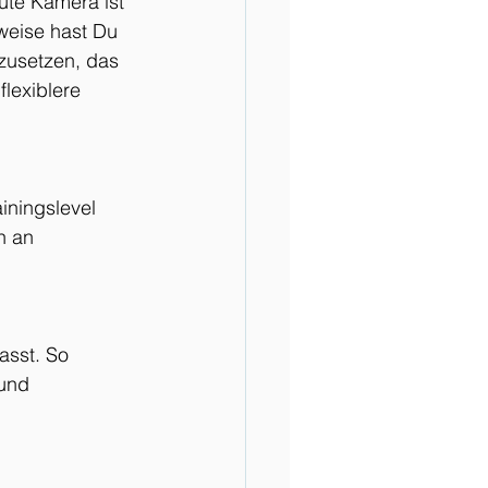
ute Kamera ist 
weise hast Du 
zusetzen, das 
lexiblere 
iningslevel 
n an 
sst. So 
und 