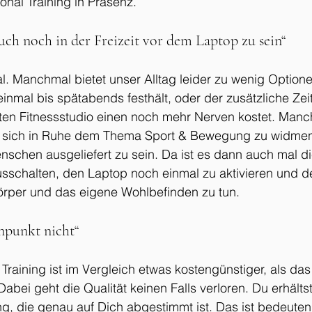
onal Training in Präsenz. 
auch noch in der Freizeit vor dem Laptop zu sein“
al. Manchmal bietet unser Alltag leider zu wenig Option
einmal bis spätabends festhält, oder der zusätzliche Zei
ten Fitnessstudio einen noch mehr Nerven kostet. Man
 sich in Ruhe dem Thema Sport & Bewegung zu widmen
nschen ausgeliefert zu sein. Da ist es dann auch mal di
sschalten, den Laptop noch einmal zu aktivieren und 
Körper und das eigene Wohlbefinden zu tun. 
npunkt nicht“
Training ist im Vergleich etwas kostengünstiger, als das
Dabei geht die Qualität keinen Falls verloren. Du erhälts
ng, die genau auf Dich abgestimmt ist. Das ist bedeuten