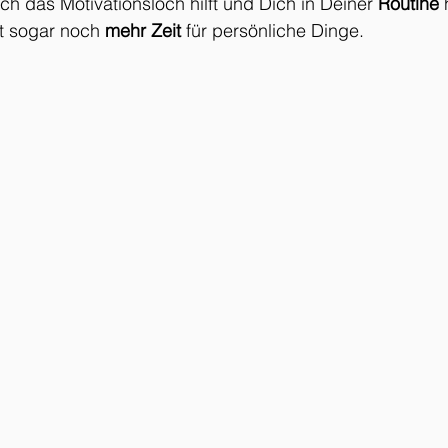
ch das Motivationsloch hilft und Dich in Deiner 
Routine
 
t sogar noch 
mehr Zeit
 für persönliche Dinge.