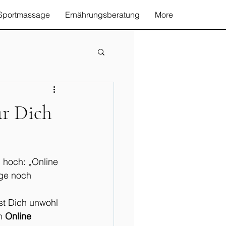
Sportmassage
Ernährungsberatung
More
ür Dich
 hoch: „Online 
ge noch 
st Dich unwohl 
m 
Online 